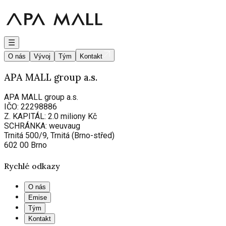
☰
O nás
Vývoj
Tým
Kontakt
APA MALL group a.s.
APA MALL group a.s.
IČO: 22298886
Z. KAPITÁL: 2.0 miliony Kč
SCHRÁNKA: weuvaug
Trnitá 500/9, Trnitá (Brno-střed)
602 00 Brno
Rychlé odkazy
O nás
Emise
Tým
Kontakt